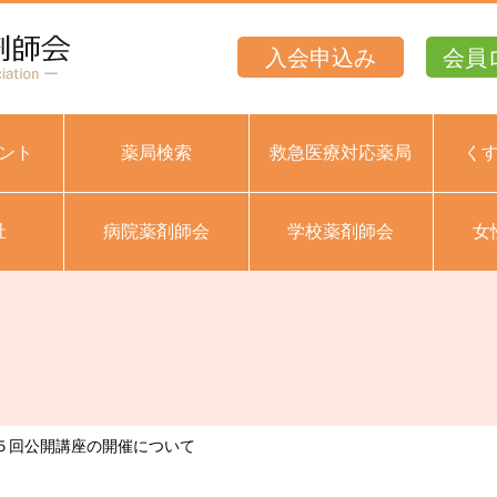
入会申込み
会員
ント
薬局検索
救急医療対応薬局
く
祉
病院薬剤師会
学校薬剤師会
女
５回公開講座の開催について