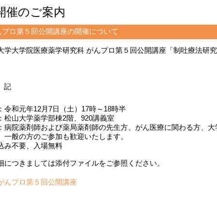
開催のご案内
んプロ第５回公開講座の開催について
大学大学院医療薬学研究科 がんプロ第５回公開講座「制吐療法研
。
記
：令和元年12月7日（土）17時～18時半
：松山大学薬学部棟2階、920講義室
：病院薬剤師および薬局薬剤師の先生方、がん医療に関わる方、大
の方のご参加も歓迎いたします。
込み不要、入場無料
細につきましては添付ファイルをご参照ください。
がんプロ第５回公開講座