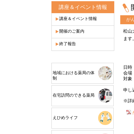
講座＆イベント情報
講座＆イベント情報
が
松山
開催のご案内
ます
終了報告
日時
会場
地域における薬局の体
制
対象
一般
申し
在宅訪問のできる薬局
※詳
えひめライフ