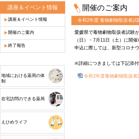
開催のご案内
講座＆イベント情報
講座＆イベント情報
令和2年度 毒物劇物取扱者
愛媛県で毒物劇物取扱者試験が
開催のご案内
（日）・7月11日（土）に開
終了報告
申込
に際しては、
新
型コロナ
※詳細につきましては下記添
地域における薬局の体
令和2年度毒物劇物取扱者
制
在宅訪問のできる薬局
えひめライフ