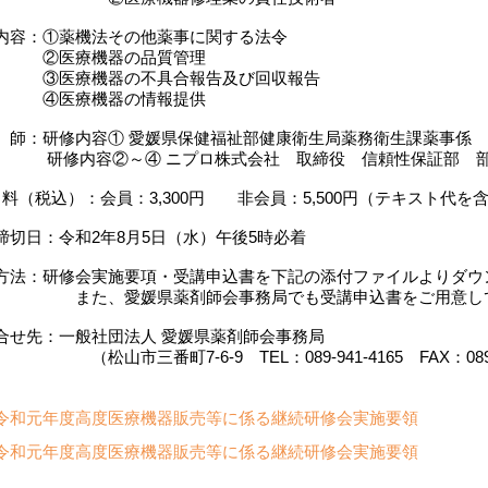
内容：①薬機法その他薬事に関する法令
医療機器の品質管理
医療機器の不具合報告及び回収報告
医療機器の情報提供
師：研修内容① 愛媛県保健福祉部健康衛生局薬務衛生課薬事係
内容②～④ ニプロ株式会社 取締役 信頼性保証部 部長
講 料（税込）：会員：3,300円 非会員：5,500円（テキスト代を
締切日：令和2年8月5日（水）午後5時必着
方法：研修会実施要項・受講申込書を下記の添付ファイルよりダウ
た、愛媛県薬剤師会事務局でも受講申込書をご用意して
合せ先：一般社団法人 愛媛県薬剤師会事務局
山市三番町7-6-9 TEL：089-941-4165 FAX：089-9
令和元年度高度医療機器販売等に係る継続研修会実施要領
令和元年度高度医療機器販売等に係る継続研修会実施要領