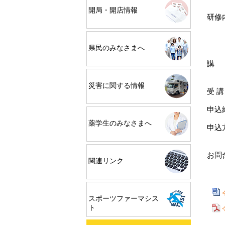
開局・開店情報
研修
②
③
④
県民のみなさまへ
講 
研修
災害に関する情報
受 
申込
薬学生のみなさまへ
申込
ま
お問
関連リンク
（松
スポーツファーマシス
ト