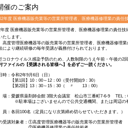
開催のご案内
和2年度 医療機器販売業等の営業所管理者、医療機器修理業の責任
2年度 医療機器販売業等の営業所管理者、医療機器修理業の責任技
いたします。
、高度管理医療機器等の販売業等の営業所管理者、医療機器修理業
法により継続研修の毎年受講が義務付けられております。
型コロナウイルス感染予防のため、人数制限のうえ午前・午後の2
ファイルの【受講される皆様へ】を必ずご一読ください。
日時：令和2年9月6日（日）
1回】10：00～12：00（受付開始9：30）
2回】13：30～15：30（ 〃 13：00）
：愛媛県薬剤師会館 3階大会議室 松山市三番町7-6-9 TEL：089-
車場はございませんので公共交通機関、または周辺の有料
員：各回100名（定員になり次第締め切らせていただきます。）
の受講対象者：①高度管理医療機器等の販売業等の営業所管理者
医療機器修理業の責任技術者