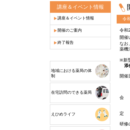
講座＆イベント情報
講座＆イベント情報
令
令和
開催のご案内
開催
終了報告
なお
薬機
※新
添付
地域における薬局の体
開催
制
【第
【第
在宅訪問のできる薬局
会 場
※駐
定 
えひめライフ
研修
②