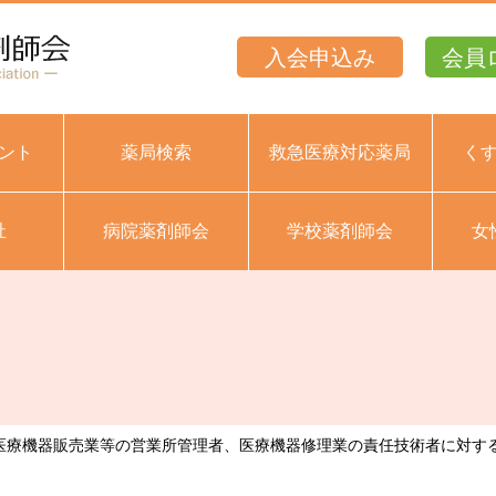
入会申込み
会員
ント
薬局検索
救急医療対応薬局
く
祉
病院薬剤師会
学校薬剤師会
女
 医療機器販売業等の営業所管理者、医療機器修理業の責任技術者に対す