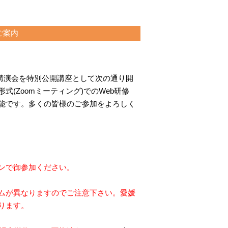
ご案内
講演会を特別公開講座として次の通り開
形式
(Zoom
ミーティング
)
での
Web
研修
能です。多くの皆様のご参加をよろしく
ンで御参加ください。
ムが異なりますのでご注意下さい。愛媛
ります。