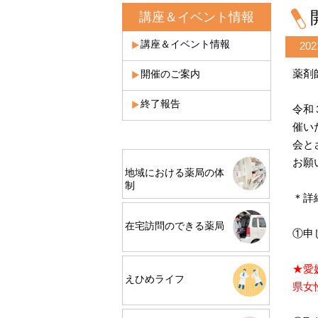
講座＆イベント情報
講座＆イベント情報
20
薬剤
開催のご案内
終了報告
令和
催い
会と
お願
地域における薬局の体
制
＊詳
在宅訪問のできる薬局
①申
★愛
えひめライフ
県女