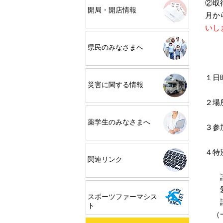
②取
開局・開店情報
月か
いし
県民のみなさまへ
１日
災害に関する情報
２場
薬学生のみなさまへ
３
４特
関連リンク
講演
愛媛
スポーツファーマシス
講演
ト
（一