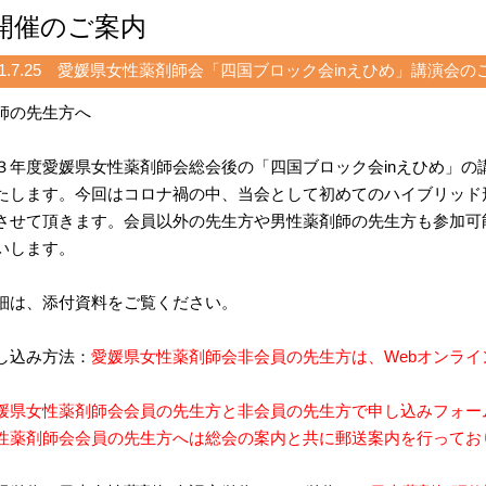
開催のご案内
21.7.25 愛媛県女性薬剤師会「四国ブロック会inえひめ」講演会の
師の先生方へ
３年度愛媛県女性薬剤師会総会後の「四国ブロック会
in
えひめ」の
たします。今回はコロナ禍の中、当会として初めてのハイブリッド
させて頂きます。会員以外の先生方や男性薬剤師の先生方も参加可
いします。
細は、添付資料をご覧ください。
し込み方法：
愛媛県女性薬剤師会非会員の先生方は、
Web
オンライ
媛県女性薬剤師会会員の先生方と非会員の先生方で申し込みフォー
性薬剤師会会員の先生方へは総会の案内と共に郵送案内を行ってお