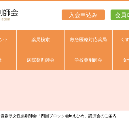
入会申込み
会員
ント
薬局検索
救急医療対応薬局
く
祉
病院薬剤師会
学校薬剤師会
女
.25 愛媛県女性薬剤師会「四国ブロック会inえひめ」講演会のご案内