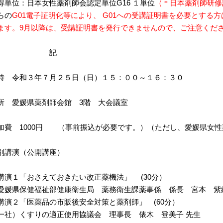
得単位：日本女性薬剤師会認定単位
G16
１単位
（＊日本薬剤師研修
らの
G01
電子証明化等により、
G01
への受講証明書を必要とする方
ます。
9
月以降は、受講証明書を発行できませんので、ご注意くだ
記
時 令和３年７月２５日（日）１５：００～１６：３０
所 愛媛県薬剤師会館
3
階 大会議室
参加費
1000
円 （事前振込が必要です。）（ただし、愛媛県女性
別講演（公開講座）
１「おさえておきたい改正薬機法」
(30
分）
県保健福祉部健康衛生局 薬務衛生課薬事係 係長 宮本 紫織
２「医薬品の市販後安全対策と薬剤師」
(60
分）
社）くすりの適正使用協議会 理事長 俵木 登美子 先生