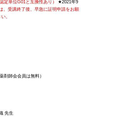
認定単位
G01
と互換性あり）
★2021
年
9
は、受講終了後、早急に証明申請をお願
さい。
薬剤師会会員は無料）
 先生