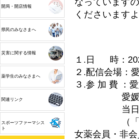
なっていますの
開局・開店情報
くださいます
県民のみなさまへ
災害に関する情報
１.日 時：202
２.配信会場：
薬学生のみなさまへ
３.参 加 費 
愛媛県女性薬
関連リンク
当日入会歓
（「薬剤師
スポーツファーマシス
ト
女薬会員・非会