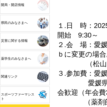
開局・開店情報
県民のみなさまへ
１.日 時：202
開始 9:30～
災害に関する情報
２.会 場：愛
ｂに変更の場合
薬学生のみなさまへ
（松山市三番町7-
３.参加費：愛
関連リンク
愛媛県女性
会歓迎（年会費3
スポーツファーマシス
ト
（薬剤師継続