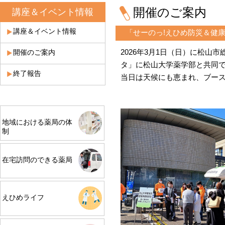
開催のご案内
講座＆イベント情報
講座＆イベント情報
「せーのっ!えひめ防災＆健
2026年3月1日（日）に松
開催のご案内
タ」に松山大学薬学部と共同
終了報告
当日は天候にも恵まれ、ブー
地域における薬局の体
制
在宅訪問のできる薬局
えひめライフ