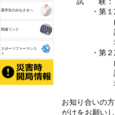
試 験：
・第１次
薬学生のみなさまへ
内 容：
関連リンク
試験日：
場 所：
スポーツファーマシス
・第２次
ト
内 容：
試験日：７
場 所
お知り合いの方
がけをお願い