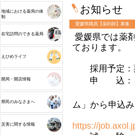
お知らせ
地域における薬局の体
制
愛媛県職員【薬剤師】募集
在宅訪問のできる薬局
愛媛県では薬剤
ております。
えひめライフ
採用予定：薬
申 込：４月
開局・開店情報
「愛媛県
県民のみなさまへ
ム」から申込み
https://job.axol
災害に関する情報