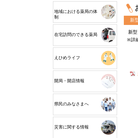
地域における薬局の体
制
新
新型
在宅訪問のできる薬局
※詳
えひめライフ
開局・開店情報
県民のみなさまへ
災害に関する情報