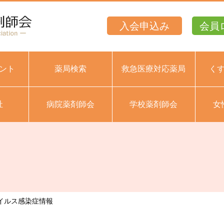
入会申込み
会員
ント
薬局検索
救急医療対応薬局
く
祉
病院薬剤師会
学校薬剤師会
女
イルス感染症情報