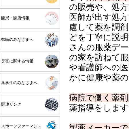
の販売や、処方
医師が出す処方
開局・開店情報
慮して薬を調剤
どを丁寧に説明
県民のみなさまへ
さんの服薬デー
の家を訪ねて服
災害に関する情報
や看護師への医
かに健康や薬の
薬学生のみなさまへ
病院で働く薬剤
関連リンク
薬指導をします
製薬メーカーで
スポーツファーマシス