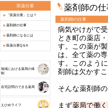
薬剤師の仕
医薬分業
「医薬分業」とは？
薬剤師の仕事
薬剤師の仕事
病気やけがで受
薬剤師になるには
とき町の薬店・
す。この薬が製
医薬分業Q＆A
は、全て薬の専
す。このように
地域における薬局の体
剤師は欠かす
制
そんな薬剤師の
在宅訪問のできる薬局
まず
薬局で働く
えひめライフ